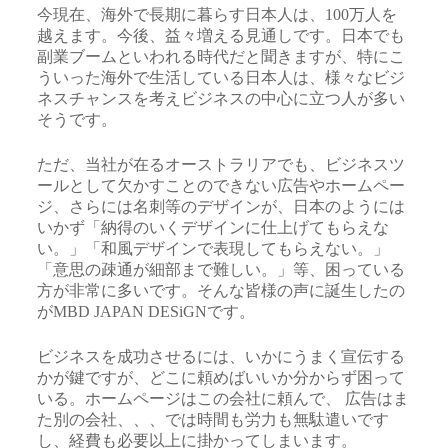
今現在、海外で長期に暮らす日本人は、100万人を
越えます。今後、益々増える見通しです。日本でも
副業ブームといわれる時代だと聞きますが、特にこ
ういった海外で生活している日本人は、様々なビジ
ネスチャンスを考えビジネスの中心に立つ人が多い
そうです。
ただ、当社が在るオーストラリアでも、ビジネスツ
ールとして欠かすことのできない広告やホームペー
ジ、さらには名刺等のデザインが、日本のようには
いかず「納得のいくデザインに仕上げてもらえな
い。」「和風デザインで表現してもらえない。」
「意思の疎通が細部まで難しい。」等、困っている
方が非常に多いです。そんな皆様の声に誕生したの
がMBD JAPAN DESiGNです。
ビジネスを成功させるには、いかにうまく宣伝する
かが鍵ですが、どこに頼めばいいか分からず困って
いる。ホームページはこの会社に頼んで、 広告はま
た別の会社、、、では時間も労力も無駄遣いです
し、経費も必要以上に掛かってしまいます。