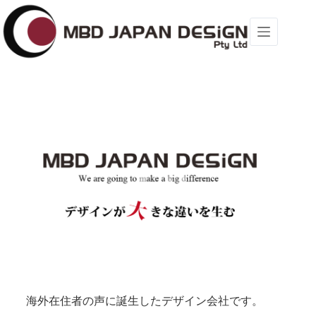
コ
ン
テ
ン
ツ
へ
ス
キ
ッ
プ
海外在住者の声に誕生したデザイン会社です。