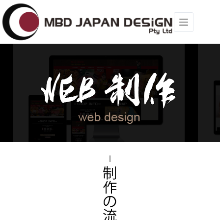
コ
ン
テ
ン
ツ
へ
ス
キ
ッ
プ