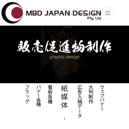
コ
ン
テ
ン
ツ
へ
ス
キ
ッ
プ