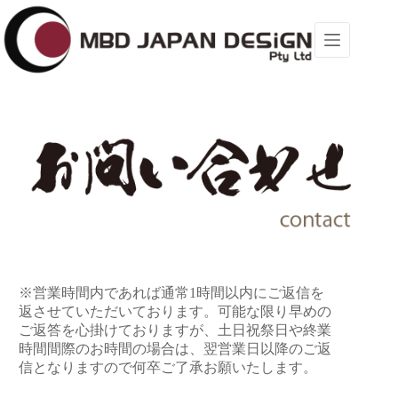
コ
ン
テ
ン
ツ
へ
ス
キ
ッ
プ
※営業時間内であれば通常1時間以内にご返信を
返させていただいております。可能な限り早めの
ご返答を心掛けておりますが、土日祝祭日や終業
時間間際のお時間の場合は、翌営業日以降のご返
信となりますので何卒ご了承お願いたします。